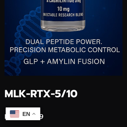
MLK-RTX-5/10
EN
From $84.99