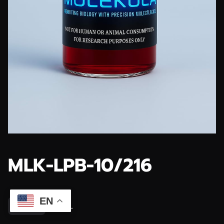
MLK-LPB-10/216
EN
$65.99
10 ML